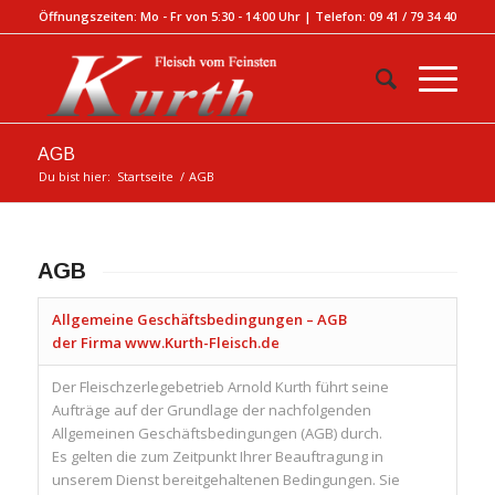
Öffnungszeiten: Mo - Fr von 5:30 - 14:00 Uhr | Telefon: 09 41 / 79 34 40
AGB
Du bist hier:
Startseite
/
AGB
AGB
Allgemeine Geschäftsbedingungen – AGB
der Firma www.Kurth-Fleisch.de
Der Fleischzerlegebetrieb Arnold Kurth führt seine
Aufträge auf der Grundlage der nachfolgenden
Allgemeinen Geschäftsbedingungen (AGB) durch.
Es gelten die zum Zeitpunkt Ihrer Beauftragung in
unserem Dienst bereitgehaltenen Bedingungen. Sie